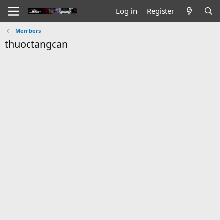
Log in
Register
Members
thuoctangcan