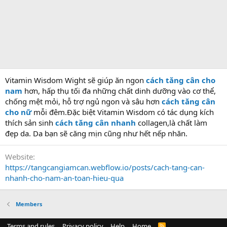
Vitamin Wisdom Wight sẽ giúp ăn ngon
cách tăng cân cho
nam
hơn, hấp thụ tối đa những chất dinh dưỡng vào cơ thể,
chống mệt mỏi, hỗ trợ ngủ ngon và sâu hơn
cách tăng cân
cho nữ
mỗi đêm.Đặc biệt Vitamin Wisdom có tác dụng kích
thích sản sinh
cách tăng cân nhanh
collagen,là chất làm
đẹp da. Da bạn sẽ căng mịn cũng như hết nếp nhăn.
Website
https://tangcangiamcan.webflow.io/posts/cach-tang-can-
nhanh-cho-nam-an-toan-hieu-qua
Members
Terms and rules
Privacy policy
Help
Home
R